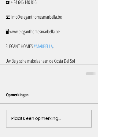
☎️ + 34 646 140 816
📧 info@eleganthomesmarbella.be
🖥️ www.eleganthomesmarbella.be
ELEGANT HOMES 
#MARBELLA
,
Uw Belgische makelaar aan de Costa Del Sol
Opmerkingen
Plaats een opmerking...