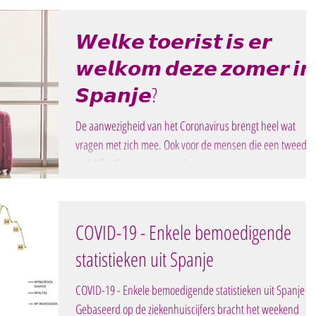
𝙒𝙚𝙡𝙠𝙚 𝙩𝙤𝙚𝙧𝙞𝙨𝙩 𝙞𝙨 𝙚𝙧
𝙬𝙚𝙡𝙠𝙤𝙢 𝙙𝙚𝙯𝙚 𝙯𝙤𝙢𝙚𝙧 𝙞𝙣
𝙎𝙥𝙖𝙣𝙟𝙚?
De aanwezigheid van het Coronavirus brengt heel wat
vragen met zich mee. Ook voor de mensen die een tweede
verblijf in Spanje hebben. Zo...
COVID-19 - Enkele bemoedigende
statistieken uit Spanje
COVID-19 - Enkele bemoedigende statistieken uit Spanje
Gebaseerd op de ziekenhuiscijfers bracht het weekend