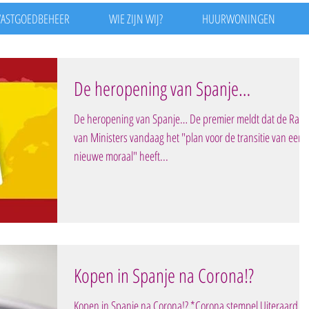
VASTGOEDBEHEER
WIE ZIJN WIJ?
HUURWONINGEN
De heropening van Spanje…
De heropening van Spanje… De premier meldt dat de Raa
van Ministers vandaag het "plan voor de transitie van een
nieuwe moraal" heeft...
Kopen in Spanje na Corona!?
Kopen in Spanje na Corona!? *Corona stempel Uiteraard is