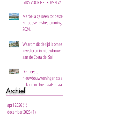
GIDS VOOR HET KOPEN VAN
EEN TWEEDE HUIS IN
MARBELLA.
Marbella gekozen tot beste
Europese reisbestemming in
2024.
Waarom dit dé tijd is om te
investeren in nieuwbouw
aan de Costa del Sol.
De meeste
nieuwbouwwoningen staan
te koop in drie plaatsen aan
Archief
de Costa del Sol.
april 2026
(1)
1 post
december 2025
(1)
1 post