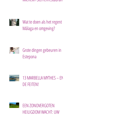
aan de Costa del Sol!
n
Wat te doen als het regent in
Málaga en omgeving?
Grote dingen gebeuren in
Estepona
13 MARBELLA MYTHES – EN
DE FEITEN!
n
EEN ZONOVERGOTEN
HEILIGDOM WACHT: UW