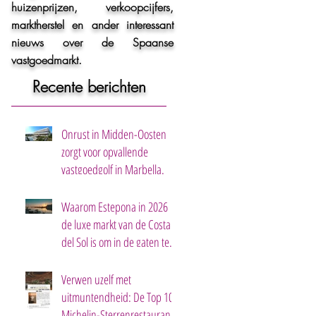
huizenprijzen, verkoopcijfers,
marktherstel en ander interessant
nieuws over de Spaanse
vastgoedmarkt.
Recente berichten
Onrust in Midden-Oosten
zorgt voor opvallende
n
vastgoedgolf in Marbella.
Waarom Estepona in 2026
ar
de luxe markt van de Costa
del Sol is om in de gaten te
houden
Verwen uzelf met
uitmuntendheid: De Top 10
Michelin-Sterrenrestaurants