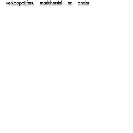
Bookmark deze pagina om op de hoogte
te blijven van huizenprijzen,
verkoopcijfers, marktherstel en ander
interessant nieuws over de Spaanse
vastgoedmarkt.
Recente berichten
Onrust in Midden-Oosten zorgt voor
opvallende vastgoedgolf in Marbella.
Waarom Estepona in 2026 de luxe markt van
de Costa del Sol is om in de gaten te houden