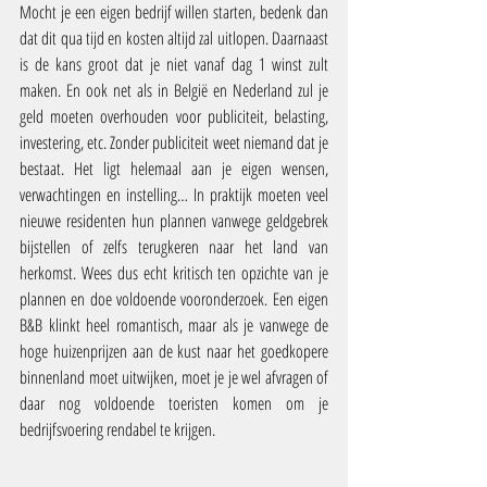
Mocht je een eigen bedrijf willen starten, bedenk dan 
dat dit qua tijd en kosten altijd zal uitlopen. Daarnaast 
is de kans groot dat je niet vanaf dag 1 winst zult 
maken. En ook net als in België en Nederland zul je 
geld moeten overhouden voor publiciteit, belasting, 
investering, etc. Zonder publiciteit weet niemand dat je 
bestaat. Het ligt helemaal aan je eigen wensen, 
verwachtingen en instelling… In praktijk moeten veel 
nieuwe residenten hun plannen vanwege geldgebrek 
bijstellen of zelfs terugkeren naar het land van 
herkomst. Wees dus echt kritisch ten opzichte van je 
plannen en doe voldoende vooronderzoek. Een eigen 
B&B klinkt heel romantisch, maar als je vanwege de 
hoge huizenprijzen aan de kust naar het goedkopere 
binnenland moet uitwijken, moet je je wel afvragen of 
daar nog voldoende toeristen komen om je 
bedrijfsvoering rendabel te krijgen.