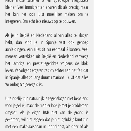
Nederlandse satelliet tv en goedkope vliegtickets 
kleiner. Veel immigranten ervaren dit als prettig, maar 
het kan het ook juist moeilijker maken om te 
integreren. Om echt iets nieuws op te bouwen.
Als je in België en Nederland al van alles te klagen 
hebt, dan vind je in Spanje vast ook genoeg 
aanleidingen. Aan alles zit nu eenmaal 2 kanten. Veel 
mensen vertrekken uit België en Nederland vanwege 
het jachtige en prestatiegerichte ‘volgens de klok’ 
leven. Vervolgens ergeren ze zich echter aan het feit dat 
in Spanje ‘alles zo lang duurt’ (mañana…). Of dat alles 
‘zo onlogisch geregeld is’.
Uiteindelijk zijn natuurlijk je tegenslagen niet bepalend 
voor je geluk, maar de manier hoe je met je problemen 
omgaat. Als je eigen B&B niet van de grond is 
gekomen, wil niet zeggen dat je niet gelukkig kunt zijn 
met een makelaarsbaan in loondienst, als ober of als 