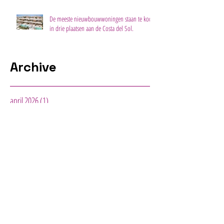
De meeste nieuwbouwwoningen staan te koop
in drie plaatsen aan de Costa del Sol.
Archive
april 2026
(1)
1 post
december 2025
(1)
1 post
april 2025
(2)
2 posts
oktober 2024
(1)
1 post
mei 2024
(1)
1 post
april 2024
(1)
1 post
februari 2024
(1)
1 post
september 2023
(1)
1 post
augustus 2023
(1)
1 post
mei 2023
(1)
1 post