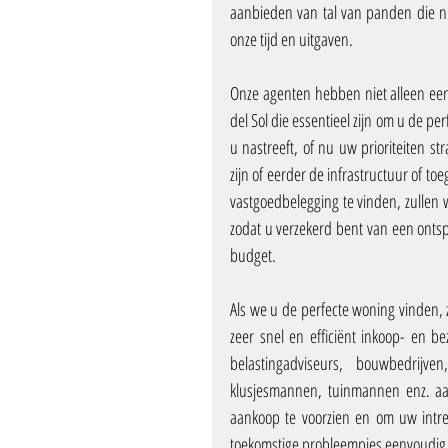
aanbieden van tal van panden die niet
onze tijd en uitgaven.
Onze agenten hebben niet alleen een
del Sol die essentieel zijn om u de per
u nastreeft, of nu uw prioriteiten s
zijn of eerder de infrastructuur of t
vastgoedbelegging te vinden, zullen w
zodat u verzekerd bent van een onts
budget.
Als we u de perfecte woning vinden, z
zeer snel en efficiënt inkoop- en b
belastingadviseurs, bouwbedrijven
klusjesmannen, tuinmannen enz. aan
aankoop te voorzien en om uw intr
toekomstige probleempjes eenvoudig op