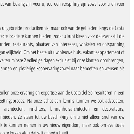
 van belang zijn voor u, zou een verspilling zijn zowel voor u en voor 
 uitgebreide productkennis, maar ook van de gebieden langs de Costa 
fecte locatie te kunnen bieden, zodat u kunt kiezen voor de levensstijl die 
tranden, restaurants, plaatsen van interesses, winkelen en ontspanning 
oegankelijkheid. Om het beste uit uw nieuwe huis, vakantieappartement of 
e ten minste 2 volledige dagen exclusief bij onze klanten doorbrengen, 
pannen en plezierige koopervaring zowel naar behoeften en wensen als 
ullen onze ervaring en expertise aan de Costa del Sol resulteren in een 
ezettingsproces. Na onze schat aan kennis kunnen we ook advocaten, 
, architecten, inrichters, binnenhuisarchitecten en decorateurs, 
bieden. Ze staan tot uw beschikking om u niet alleen snel van uw 
ek te kunnen nemen in uw nieuw eigendom, maar ook om eventuele 
 te lossen als u dat wilt of nodig heeft.