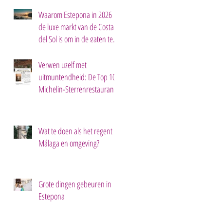
Waarom Estepona in 2026
de luxe markt van de Costa
del Sol is om in de gaten te
houden
Verwen uzelf met
uitmuntendheid: De Top 10
Michelin-Sterrenrestaurants
aan de Costa del Sol!
Wat te doen als het regent in
Málaga en omgeving?
Grote dingen gebeuren in
Estepona