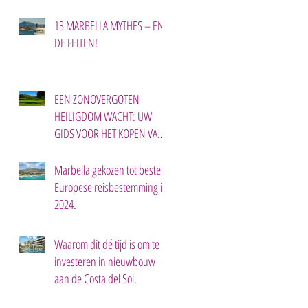
13 MARBELLA MYTHES – EN
DE FEITEN!
EEN ZONOVERGOTEN
HEILIGDOM WACHT: UW
GIDS VOOR HET KOPEN VAN
EEN TWEEDE HUIS IN
MARBELLA.
Marbella gekozen tot beste
Europese reisbestemming in
2024.
Waarom dit dé tijd is om te
investeren in nieuwbouw
aan de Costa del Sol.