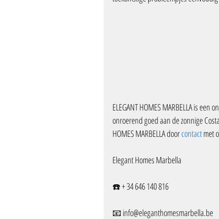
ELEGANT HOMES MARBELLA is een one-
onroerend goed aan de zonnige Costa 
HOMES MARBELLA door 
contact 
met o
Elegant Homes Marbella
☎️ + 34 646 140 816
📧 info@eleganthomesmarbella.be 