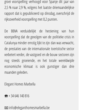
groei voorspelling verhoogd voor Spanje dit jaar van 
2,5 % naar 2,9 %, volgens het laatste driemaandelijkse 
rapport dat is gepubliceerd op dinsdag, overschrijd de 
rijksoverheid voorspelling met 0,2 punten.
De BBVA verduidelijkt de herziening van hun 
voorspelling dat de gevolgen van de politieke crisis in 
Catalunya minder ernstig lijkt te zijn dan was verwacht, 
de prestaties van de internationale toeristische sector 
verbetert verder, de vastgoed en de bouw sectoren zijn 
nog steeds groeiende, en het totale wereldwijde 
economische klimaat is ook gunstiger dan drie 
maanden geleden.
Elegant Homes Marbella
☎️ + 34 646 140 816
📧 info@eleganthomesmarbella.be 