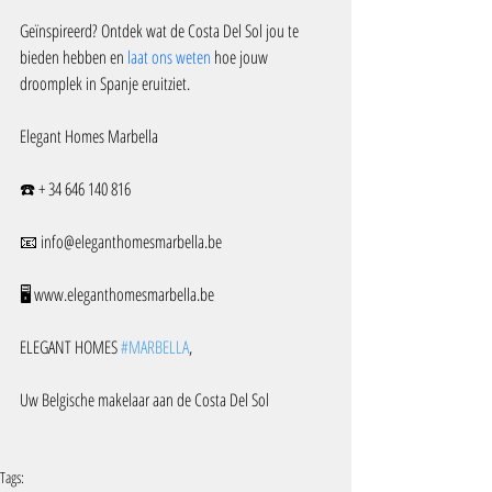
Geïnspireerd? Ontdek wat de Costa Del Sol jou te 
bieden hebben en 
laat ons weten
 hoe jouw 
droomplek in Spanje eruitziet.
Elegant Homes Marbella
☎️ + 34 646 140 816
📧 info@eleganthomesmarbella.be 
🖥️ www.eleganthomesmarbella.be
ELEGANT HOMES 
#MARBELLA
, 
Uw Belgische makelaar aan de Costa Del Sol
Tags: