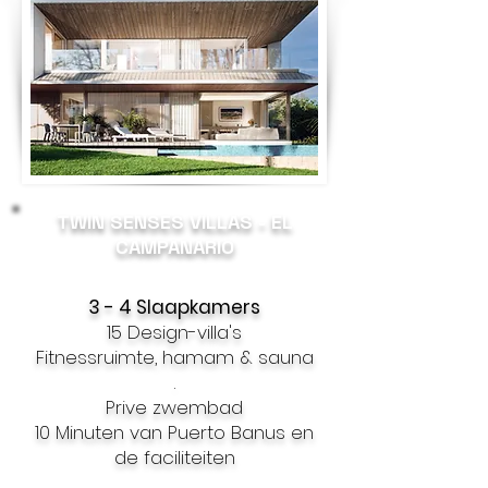
TWIN SENSES VILLAS - EL
CAMPANARIO
3 - 4 Slaapkamers
15 Design-villa's
Fitnessruimte, hamam & sauna
.
Prive zwembad
10 Minuten van Puerto Banus en
de faciliteiten