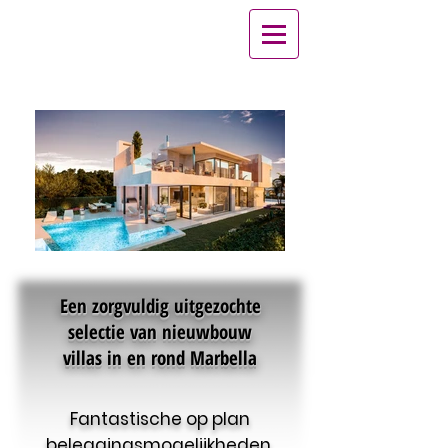
Een zorgvuldig uitgezochte
selectie van nieuwbouw
villas in en rond Marbella
Fantastische op plan
beleggingsmogelijkheden.