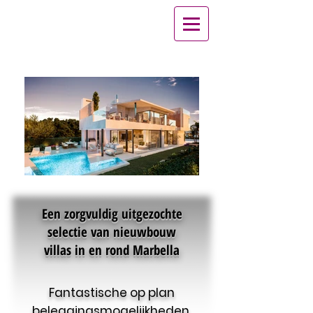
Een zorgvuldig uitgezochte
selectie van nieuwbouw
villas in en rond Marbella
Fantastische op plan
beleggingsmogelijkheden.