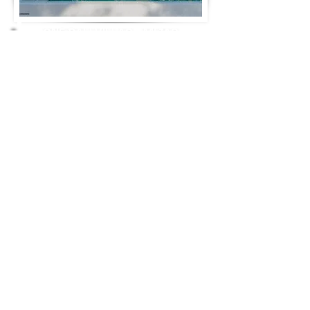
ONE BALI VILLAS - MIJAS
3 Slaapkamers
19 Luxe villa's
10 Minuten v/h strand
Prive zwembad - fitness -
Conciërge
Mooie zeezichten
Vanaf €990.000 - €
1.595.000
MEER INFO AANVRAGEN