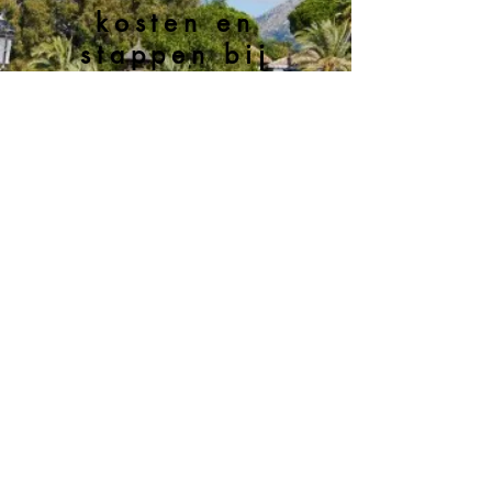
kosten en
stappen bij
aankoop
van een
woning aan
de Spaanse
kust.
Zonder zorgen een
buitenverblijf aan de
Costa Del Sol
SELECTEER HIER JOUW DROOMWONING