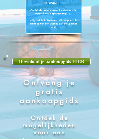
Download je aankoopgids HIER
Ontvang je
gratis
aankoopgids
Ontdek de
mogelijkheden
voor een