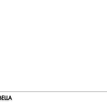
BELLA
UXE VASTGOED
ar in Spanje sinds 2003
ELLA
KOOP