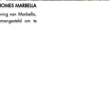
 HOMES MARBELLA
ving van Marbella,
amengesteld om te
 STRAND
HOUSES
.000