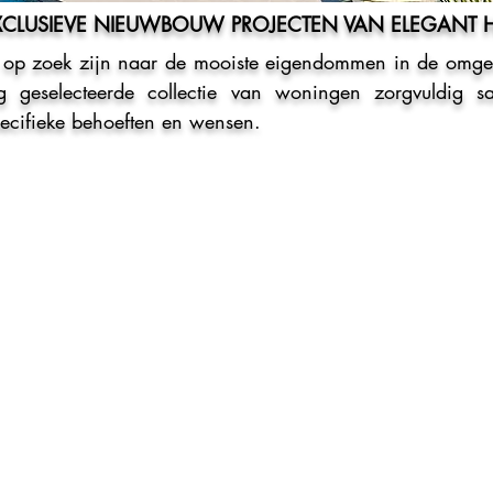
EXCLUSIEVE NIEUWBOUW PROJECTEN VAN ELEGANT
 op zoek zijn naar de mooiste eigendommen in de omge
ig geselecteerde collectie van woningen zorgvuldig s
ecifieke behoeften en wensen.
MISCH UITZICHT OP ZEE
WANDELAFSTAND VAN HET
LUXE VILLAS
APPARTEMENTEN - PENT
AVIS - VANAF €1.650.000
ESTEPONA - VANAF €290