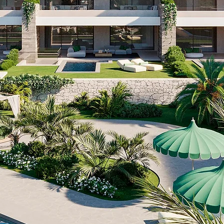
EL ICOON AAN DE KUST VAN ESTEPONA
de kustlijn van Estepona, direct aan het strand met ui
h concept dat is gecreëerd voor mensen die waarde hec
et appartementen en villa's van de tennisster, Rafael Na