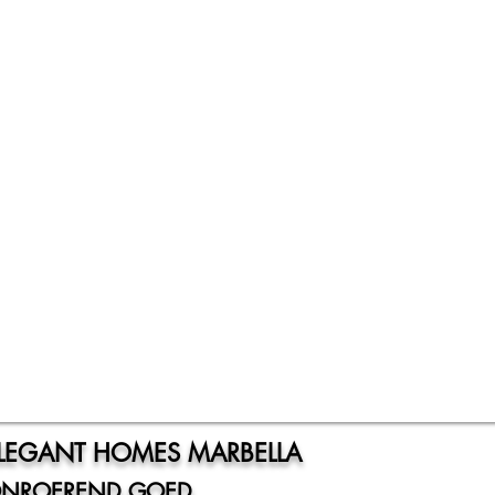
LEGANT HOMES MARBELLA
NROEREND GOED