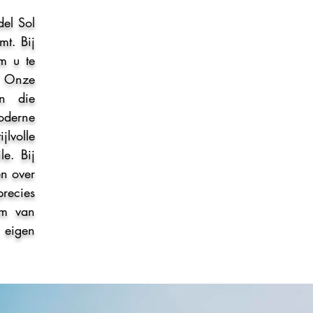
UW WONING IN MARBELLA
el Sol
t. Bij
VERKOOP
m u te
. Onze
UW WONING IN MARBELLA
en die
moderne
WIE ZIJN WIJ
lvolle
e. Bij
ELEGANT HOMES MARBELLA
en over
precies
am van
EIGENDOM TAKS
 eigen
MARBELLA & SPANJE