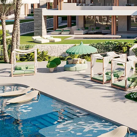
Vanaf €2.950.000
EEN NIEUW RESIDENTIE
Aan de meest serene en gewil
verrijst een architectonisc
schoonheid. Een luxe project m
INFORMATIE​