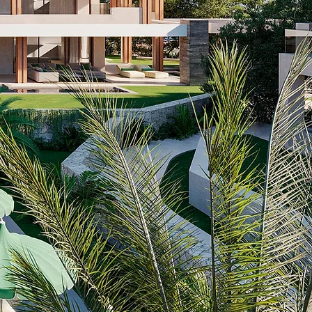
tzicht op de Middellandse Zee,
hten aan discretie & tijdloze
dal.